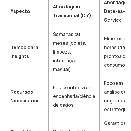
Abordagem
Abordagem
Aspecto
Data-as-a-
Tradicional (DIY)
Service
Semanas ou
Minutos ou
meses (coleta,
Tempo para
horas (dado
limpeza,
Insights
prontos par
integração
consumo)
manual)
Foco em
Equipe interna de
Recursos
análise de
engenharia/ciência
Necessários
negócios e
de dados
estratégia
Garantida p