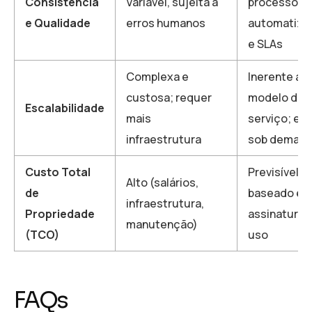
Consistência
Variável, sujeita a
processos
e Qualidade
erros humanos
automatiza
e SLAs
Complexa e
Inerente ao
custosa; requer
modelo de
Escalabilidade
mais
serviço; esc
infraestrutura
sob deman
Custo Total
Previsível,
Alto (salários,
de
baseado e
infraestrutura,
Propriedade
assinatura 
manutenção)
(TCO)
uso
FAQs