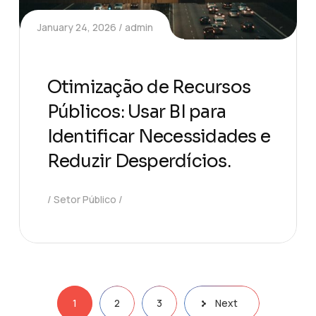
January 24, 2026
admin
Otimização de Recursos
Públicos: Usar BI para
Identificar Necessidades e
Reduzir Desperdícios.
Setor Público
1
2
3
Next