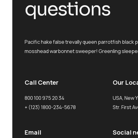
questions
Pacific hake false trevally queen parrotfish black 
mosshead warbonnet sweeper! Greenling sleeper
Call Center
Our Loc
800 100 975 20 34
USA, New Y
+ (123) 1800-234-5678
Str. First A
Email
Social 