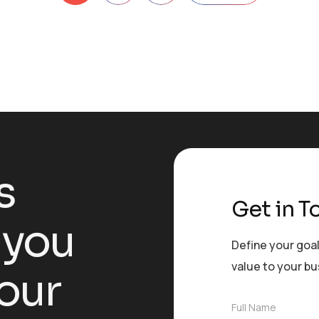
s
Get in T
 you
Define your goal
value to your b
our
F
Full Name