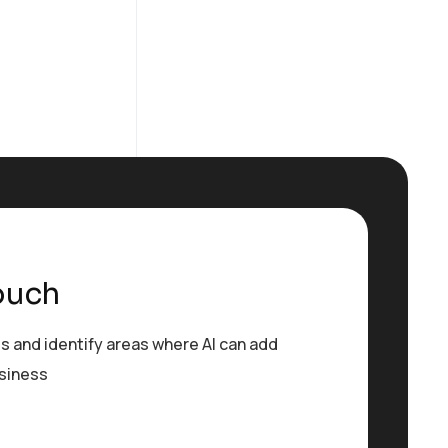
ouch
s and identify areas where AI can add
usiness