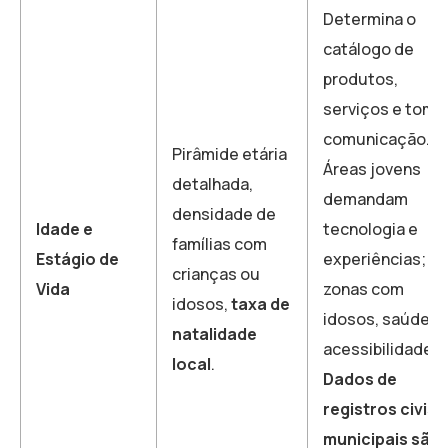
Determina o
catálogo de
produtos,
serviços e tom 
comunicação.
Pirâmide etária
Áreas jovens
detalhada,
demandam
densidade de
Idade e
tecnologia e
famílias com
Estágio de
experiências;
crianças ou
Vida
zonas com
idosos,
taxa de
idosos, saúde e
natalidade
acessibilidade.
local
.
Dados de
registros civis
municipais são