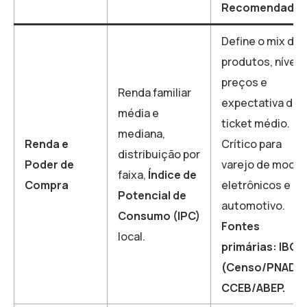
Recomendada
Define o mix de
produtos, nível 
preços e
Renda familiar
expectativa de
média e
ticket médio.
mediana,
Renda e
Crítico para
distribuição por
Poder de
varejo de moda,
faixa,
Índice de
Compra
eletrônicos e
Potencial de
automotivo.
Consumo (IPC)
Fontes
local.
primárias: IBGE
(Censo/PNAD) 
CCEB/ABEP.