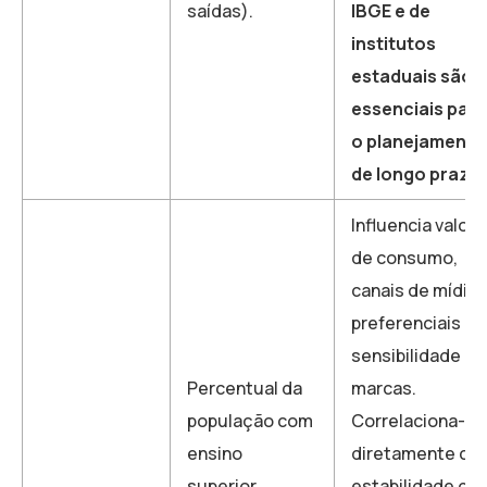
saídas).
IBGE e de
institutos
estaduais são
essenciais para
o planejamento
de longo prazo.
Influencia valor
de consumo,
canais de mídia
preferenciais e
sensibilidade a
Percentual da
marcas.
população com
Correlaciona-se
ensino
diretamente co
superior,
estabilidade de