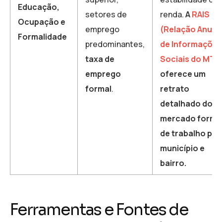
Educação,
setores de
renda.
A
RAIS
Ocupação e
emprego
(Relação Anual
Formalidade
predominantes,
de Informações
taxa de
Sociais do MTE
emprego
oferece um
formal
.
retrato
detalhado do
mercado forma
de trabalho por
município e
bairro.
Ferramentas e Fontes de