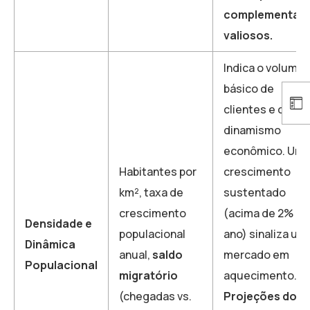
complementar
valiosos.
Indica o volume
básico de
clientes e o
dinamismo
econômico. Um
Habitantes por
crescimento
km², taxa de
sustentado
crescimento
(acima de 2% ao
Densidade e
populacional
ano) sinaliza um
Dinâmica
anual,
saldo
mercado em
Populacional
migratório
aquecimento.
(chegadas vs.
Projeções do