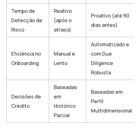
Tempo de
Reativo
Proativo (até 90
Detecção de
(após o
dias antes)
Risco
atraso)
Automatizado e
Eficiência no
Manual e
com Due
Onboarding
Lento
Diligence
Robusta
Baseadas
Baseadas em
Decisões de
em
Perfil
Crédito
Histórico
Multidimensional
Parcial