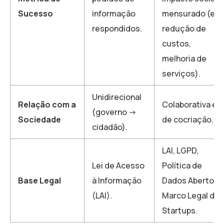
Sucesso
informação
mensurado (ex:
respondidos.
redução de
custos,
melhoria de
serviços).
Unidirecional
Relação com a
Colaborativa e
(governo ->
Sociedade
de cocriação.
cidadão).
LAI, LGPD,
Lei de Acesso
Política de
Base Legal
à Informação
Dados Abertos,
(LAI).
Marco Legal de
Startups.