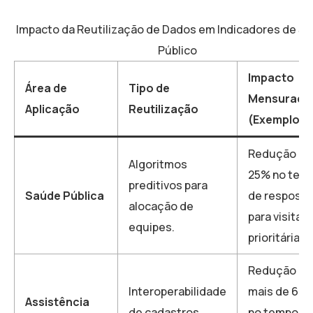
Impacto da Reutilização de Dados em Indicadores de Se
Público
Impacto
Área de
Tipo de
Mensurado
Aplicação
Reutilização
(Exemplos)
Redução de
Algoritmos
25% no tem
preditivos para
Saúde Pública
de resposta
alocação de
para visitas
equipes.
prioritárias.
Redução de
Interoperabilidade
mais de 60
Assistência
de cadastros
no tempo d