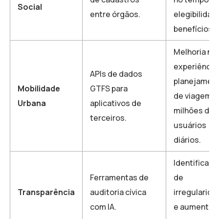
Social
entre órgãos.
elegibilidad
benefícios.
Melhoria na
experiência
APIs de dados
planejamen
Mobilidade
GTFS para
de viagem p
Urbana
aplicativos de
milhões de
terceiros.
usuários
diários.
Identificaç
Ferramentas de
de
Transparência
auditoria cívica
irregularid
com IA.
e aumento 