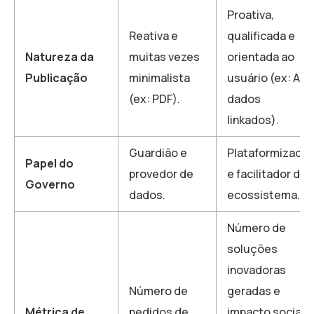
Proativa,
Reativa e
qualificada e
Natureza da
muitas vezes
orientada ao
Publicação
minimalista
usuário (ex: API,
(ex: PDF).
dados
linkados).
Guardião e
Plataformizador
Papel do
provedor de
e facilitador do
Governo
dados.
ecossistema.
Número de
soluções
inovadoras
Número de
geradas e
Métrica de
pedidos de
impacto social